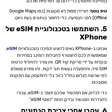
(מחייבת סיסמה) כדי להגן על הפרטיות שלכם.
טיפ נוסף
: הורידו מפות לא מקוונות (כמו Google Maps
Offline) לפני הנסיעה, כדי לחסוך בנתונים בעת ניווט.
5. השתמשו בטכנולוגיית eSIM של
XPhone
אנחנו ב-XPhone גאים להציע תמיכה בטכנולוגיית
eSIM
,
שמאפשרת לכם להצטרף לחבילות רומינג במהירות
ובקלות על ידי סריקת קוד QR. אין צורך להחליף כרטיס
SIM פיזי, וההפעלה נעשית תוך דקות. זהו פתרון מושלם
למי שרוצה לגלוש בחו"ל בזול בלי להתעסק עם התקנות
מסובכות.
כדי לבדוק אם המכשיר שלכם תומך ב-eSIM, עבורו
להגדרות המכשיר ובדקו תחת "הוסף eSIM".
6. עקבו אחרי צריכת הנתונים