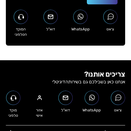
צ׳אט
WhatsApp
דוא”ל
המוקד
הטלפוני
צריכים אותנו?
אנחנו כאן בשבילכם גם בשירות
הדיגיטלי
צ׳אט
WhatsApp
דוא”ל
אזור
מוקד
אישי
טלפוני