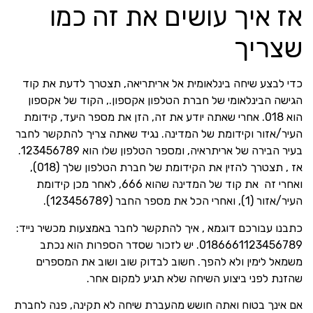
אז איך עושים את זה כמו
שצריך
כדי לבצע שיחה בינלאומית אל אריתריאה, תצטרך לדעת את קוד
הגישה הבינלאומי של חברת הטלפון אקספון., הקוד של אקספון
הוא 018. אחרי שאתה יודע את זה, הזן את מספר היעד, קידומת
העיר/אזור וקידומת של המדינה. נגיד שאתה צריך להתקשר לחבר
בעיר הבירה של אריתראיה, ומספר הטלפון שלו הוא 123456789.
אז , תצטרך להזין את הקידומת של חברת הטלפון שלך (018),
ואחרי זה את קוד של המדינה שהוא 666, לאחר מכן קידומת
העיר/אזור (1), ואחרי הכל את מספר החבר (123456789).
כתבנו עבורכם דוגמא , איך להתקשר לחבר באמצעות מכשיר נייד:
0186661123456789. יש לזכור שסדר הספרות הוא נכתב
משמאל לימין ולא להפך. חשוב לבדוק שוב ושוב את המספרים
שהזנת לפני ביצוע השיחה שלא תגיע למקום אחר.
אם אינך בטוח ואתה חושש מהעברת שיחה לא תקינה, פנה לחברת