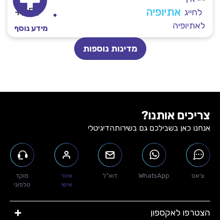
אתיופיה
251+
מידע נוסף
מדינות נוספות
צריכים אותנו?
אנחנו כאן בשבילכם גם בשירות
הדיגיטלי
צ׳אט
WhatsApp
דוא”ל
אזור
מוקד
אישי
טלפוני
הצטרפו לאקספון