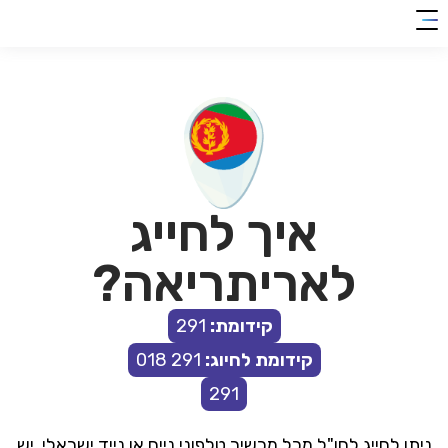
clic
0018
להצטרפות
her
איך לחייג
לאריתריאה?
קידומת:
291
קידומת לחיוג:
291 018
291
ניתן לחייג לחו"ל מכל מכשיר טלפוני נייח או נייד ישראלי, יש