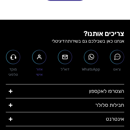
צריכים אותנו?
אנחנו כאן בשבילכם גם בשירות
הדיגיטלי
צ׳אט
WhatsApp
דוא”ל
אזור
מוקד
אישי
טלפוני
הצטרפו לאקספון
חבילות סלולר​
אינטרנט​