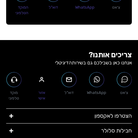
צ׳אט
WhatsApp
דוא”ל
המוקד
הטלפוני
צריכים אותנו?
אנחנו כאן בשבילכם גם בשירות
הדיגיטלי
צ׳אט
WhatsApp
דוא”ל
אזור
מוקד
אישי
טלפוני
הצטרפו לאקספון
חבילות סלולר​