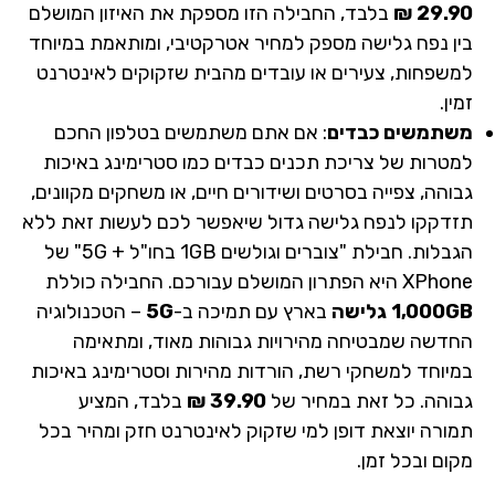
29.90 ₪
בלבד, החבילה הזו מספקת את האיזון המושלם
בין נפח גלישה מספק למחיר אטרקטיבי, ומותאמת במיוחד
למשפחות, צעירים או עובדים מהבית שזקוקים לאינטרנט
זמין.
משתמשים כבדים
: אם אתם משתמשים בטלפון החכם
למטרות של צריכת תכנים כבדים כמו סטרימינג באיכות
גבוהה, צפייה בסרטים ושידורים חיים, או משחקים מקוונים,
תזדקקו לנפח גלישה גדול שיאפשר לכם לעשות זאת ללא
הגבלות. חבילת "צוברים וגולשים 1GB בחו"ל + 5G" של
XPhone היא הפתרון המושלם עבורכם. החבילה כוללת
1,000GB גלישה
בארץ עם תמיכה ב-
5G
– הטכנולוגיה
החדשה שמבטיחה מהירויות גבוהות מאוד, ומתאימה
במיוחד למשחקי רשת, הורדות מהירות וסטרימינג באיכות
גבוהה. כל זאת במחיר של
39.90 ₪
בלבד, המציע
תמורה יוצאת דופן למי שזקוק לאינטרנט חזק ומהיר בכל
מקום ובכל זמן.