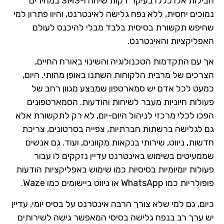
חבילות אלו כללו בעיקר דקות שיחה ו-SMS במחירים
נמוכים יחסית, ללא נפח גלישה לאינטרנט, והיוו פתרון למי
שחיפש תקשורת בסיסית בלבד מבלי להיכנס לעולם
האפליקציות והאינטרנט.
אך עם התקדמות הטכנולוגיה והשינוי באורח החיים,
הצרכים של מרבית הלקוחות השתנו באופן מהותי. היום,
כמעט לכל אדם יש סמארטפון שמבצע מגוון רחב של
פעולות חיוניות מעבר לשיחות והודעות. הסמארטפונים
הפכו לכלי מרכזי לניהול היום-יום, לא רק לתקשורת אלא
גם לגלישה ברשתות חברתיות, צפייה בסרטונים, צריכת
חדשות, ניווט, שירותי בנקאות מקוונים, ועוד. גם אנשים
שממעיטים בשימוש באינטרנט עדיין נזקקים לו עבור
פעולות יומיומיות בסיסיות כמו שימוש באפליקציות הודעות
פופולריות כמו WhatsApp או ניווט ביישומים כמו Waze.
כיום, גם למי שלא צורך הרבה אינטרנט על בסיס יומי, עדיין
יש ערך רב בנפח גלישה בסיסי המאפשר גישה לשירותים