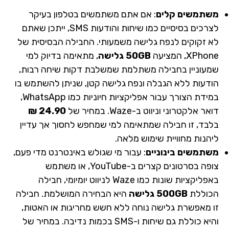
משתמשים קלים
: אם אתם משתמשים בטלפון בעיקר
לצרכים בסיסיים כמו שיחות והודעות SMS, ייתכן שאתם
לא זקוקים לנפח גלישה משמעותי. החבילה הבסיסית של
XPhone, המציעה
50GB גלישה
, מתאימה בדיוק למי
שמעוניין בחבילה משתלמת שמשלבת דקות שיחה רבות,
הודעות ללא הגבלה ונפח גלישה קטן, שניתן להשתמש בו
במידת הצורך עבור אפליקציות חיוניות כמו WhatsApp,
דואר אלקטרוני וניווט ב-Waze. במחיר של
24.90 ₪
בלבד, זו חבילה שמתאימה למי שמחפש לחסוך אך עדיין
ליהנות מחוויית שימוש מלאה.
משתמשים בינוניים
: עבור מי שגולש באינטרנט מדי פעם,
צופה בסרטונים קצרים ב-YouTube, או משתמש
באפליקציות שונות כמו Waze לניווט יומיומי, חבילה
הכוללת
500GB גלישה
היא הבחירה המושלמת. חבילה
זו מאפשרת גלישה נוחה ללא חשש מחריגות או האטות,
והיא כוללת גם שיחות ו-SMS בכמות נדיבה. במחיר של