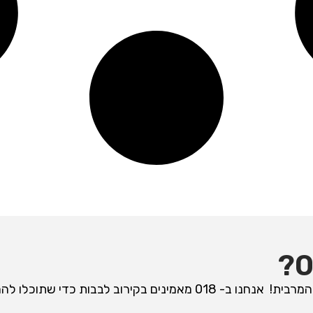
כשאתם מחייגים 018 אתם יודעים שאתם מקבלים את האיכות המרבית! אנחנו ב- 018 מאמינים בקירוב לבבות כדי שת