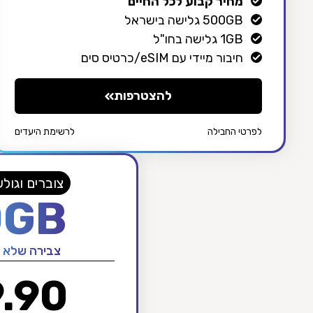
מחיר קבוע לכל החיים
500GB גלישה בישראל
1GB גלישה בחו"ל
חיבור מיידי עם eSIM/כרטיס סים
להצטרפות
לפרטי החבילה
לרשימת היעדים
צוברים וגולשים 1GB
0GB
צבירה שלא 
.90