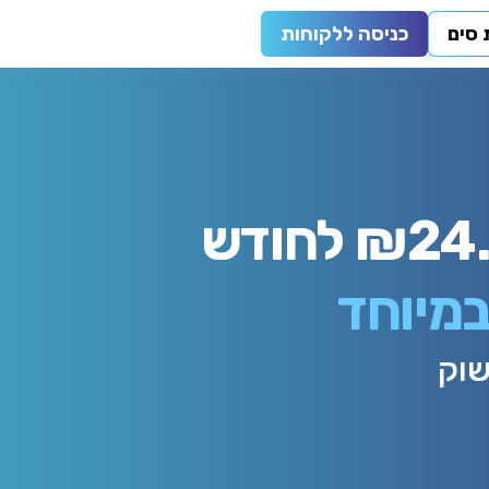
סים
כניסה ללקוחות