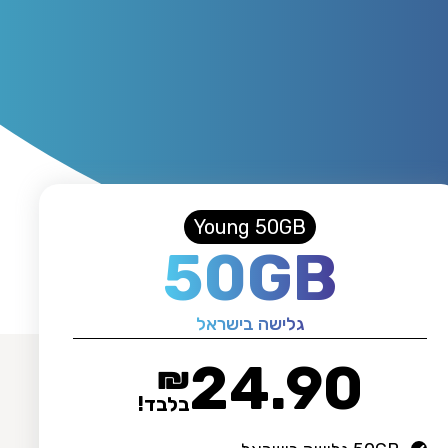
Young 50GB
50GB
גלישה בישראל
24.90
₪
בלבד!