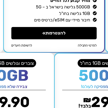
מחיר קבוע לכל החיים
500GB גלישה בישראל ב – 5G
1GB גלישה בחו"ל
חיבור מיידי עם eSIM/כרטיס סים
להצטרפות
לפרטי החבילה
לרשימת היעדים
חבילה
מומלצת
 בחו"ל
צוברים וגולשים 1GB בחו"ל – 5G
0GB
50
מפסיקה לעולם!
צבירה שלא מפסי
9.90
29
₪
בלבד!