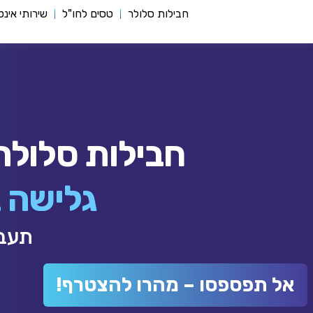
חבילות סלולר
טסים לחו"ל
שירותי אינ
חבילות סלולר משת
גלישה ברשת 5G במ
תעברו ל-XPhone ו
אל תפספסו – מהרו להצטרף!