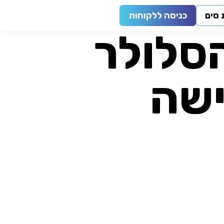
סים
כניסה ללקוחות
סלולר
ישה