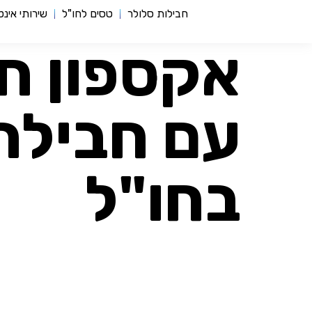
חבילות סלולר
טסים לחו"ל
שירותי אינ
אקספון ח
עם חבילה
בחו"ל