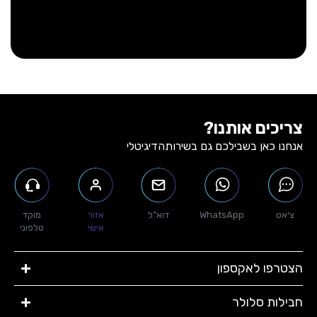
צריכים אותנו?
אנחנו כאן בשבילכם גם בשירות
הדיגיטלי
צ׳אט
WhatsApp
דוא”ל
אזור
מוקד
אישי
טלפוני
הצטרפו לאקספון
חבילות סלולר​