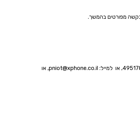
בבקשה מפורטים בהמשך.
פניה בכתב תעשה לפקס שמספרו: 03-9254433, או לכתובת: רח' אודם 1, ק. מטלון, ת.ד. 7616, פתח-תקווה, 4951784, או למייל: pniot@xphone.co.il​, או