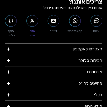
צריכים אותנו?
חיבור מיידי עם eSIM/כרטיס סים
אנחנו כאן בשבילכם גם בשירות
הדיגיטלי
צ׳אט
WhatsApp
דוא”ל
אזור
מוקד
אישי
טלפוני
הצטרפו לאקספון
חבילות סלולר​
אינטרנט​
מחייגים לחו"ל
כללי
מידע נוסף