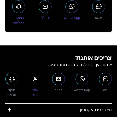
צ׳אט
WhatsApp
דוא”ל
המוקד
הטלפוני
צריכים אותנו?
אנחנו כאן בשבילכם גם בשירות
הדיגיטלי
צ׳אט
WhatsApp
דוא”ל
אזור
מוקד
אישי
טלפוני
הצטרפו לאקספון