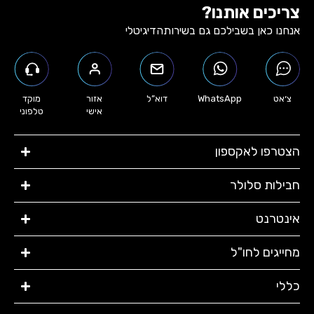
צריכים אותנו?
אנחנו כאן בשבילכם גם בשירות
הדיגיטלי
צ׳אט
WhatsApp
דוא”ל
אזור
מוקד
אישי
טלפוני
הצטרפו לאקספון
חבילות סלולר​
אינטרנט​
מחייגים לחו"ל
כללי