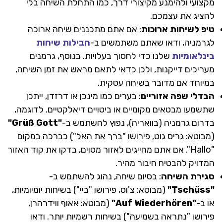
מקצועי ולהימנע מקיצורי דרך, כמו התחלת השיחה בלי
להציג את עצמכם.
טיפ לשיחות ארוכות
: אם אתם מתכננים שיחה ארוכה
לגרמניה, ודאו שאתם משתמשים ב-
חבילות שיחות
בינלאומיות
שלנו כדי לחסוך בעלויות. בנוסף, גרמנים
מעריכים דייקנות, ולכן כדאי לתאם מראש את זמן השיחה,
במיוחד אם מדובר בשיחה עסקית.
הבדלי שפה אזוריים
: בערים כמו מינכן או דרזדן, ייתכן
שתשמעו מבטאים מקומיים או ביטויים דיאלקטיים. לדוגמה,
בדרום גרמניה (בוואריה), נפוץ להשתמש ב-
"Grüß Gott"
(מבוטא: גריס גוט, פירושו "ברך את האל") כברכה במקום
"Hallo". אם אתם מחייגים לאזור מסוים, בדקו את קוד האזור
המדויק להבטיח חיבור מהיר.
סגירת השיחה
: בסיום שיחה, נהוג להשתמש ב-
"Tschüss"
(מבוטא: צ'וס, פירושו "ביי") בשיחות יומיומיות,
או ב-
"Auf Wiederhören"
(מבוטא: אאוף ווידרהרן,
פירושו "נתראה בשמיעה") בשיחות רשמיות יותר. ודאו