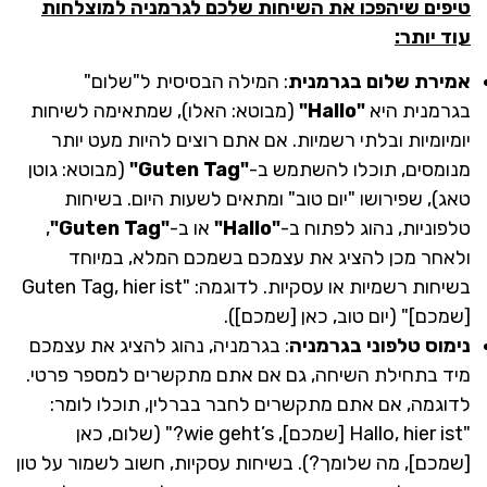
טיפים שיהפכו את השיחות שלכם לגרמניה למוצלחות
עוד יותר:
אמירת שלום בגרמנית
: המילה הבסיסית ל"שלום"
בגרמנית היא
"Hallo"
(מבוטא: האלו), שמתאימה לשיחות
יומיומיות ובלתי רשמיות. אם אתם רוצים להיות מעט יותר
מנומסים, תוכלו להשתמש ב-
"Guten Tag"
(מבוטא: גוטן
טאג), שפירושו "יום טוב" ומתאים לשעות היום. בשיחות
טלפוניות, נהוג לפתוח ב-
"Hallo"
או ב-
"Guten Tag"
,
ולאחר מכן להציג את עצמכם בשמכם המלא, במיוחד
בשיחות רשמיות או עסקיות. לדוגמה: "Guten Tag, hier ist
[שמכם]" (יום טוב, כאן [שמכם]).
נימוס טלפוני בגרמניה
: בגרמניה, נהוג להציג את עצמכם
מיד בתחילת השיחה, גם אם אתם מתקשרים למספר פרטי.
לדוגמה, אם אתם מתקשרים לחבר בברלין, תוכלו לומר:
"Hallo, hier ist [שמכם], wie geht’s?" (שלום, כאן
[שמכם], מה שלומך?). בשיחות עסקיות, חשוב לשמור על טון